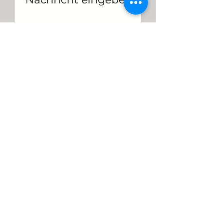
Datei hochladen
Bild hochladen (max. 15MB)
Absenden