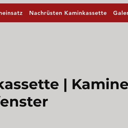
neinsatz
Nachrüsten Kaminkassette
Gale
assette | Kaminei
fenster