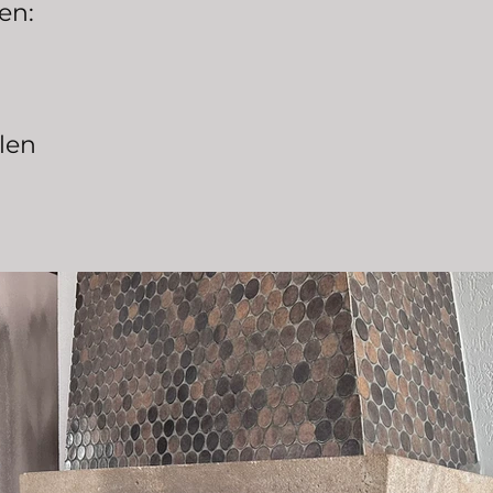
en:
len